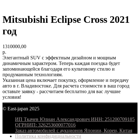
Mitsubishi Eclipse Cross 2021
год
1310000,00
р.
Элегантный SUV с эффектным дизайном и мощным
динамичным характером. Теперь каждая поездка будет
запоминающейся благодаря его культовому стилю и
продуманным технологиям.
Указанная цена включает покупку, оформление и передачу
авто в г. Владивостоке. Для расчета стоимости в ваш город
оставьте заявку - рассчитаем бесплатно для вас лучшие
условия!
© East-japan 2025
ИП Ткачев Юлиан Александрович ИНН: 251200709185
ОГРНИП: 326253600077016
Заказ автомобилей с аукционов Японии, Кореи, Китая
Политика конфидициальности