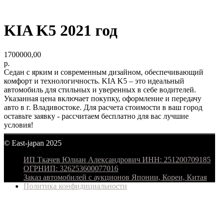
KIA K5 2021 год
1700000,00
р.
Седан с ярким и современным дизайном, обеспечивающий
комфорт и технологичность. KIA K5 – это идеальный
автомобиль для стильных и уверенных в себе водителей.
Указанная цена включает покупку, оформление и передачу
авто в г. Владивостоке. Для расчета стоимости в ваш город
оставьте заявку - рассчитаем бесплатно для вас лучшие
условия!
© East-japan 2025
ИП Ткачев Юлиан Александрович ИНН: 251200709185
ОГРНИП: 326253600077016
Заказ автомобилей с аукционов Японии, Кореи, Китая
Политика конфидициальности
© East-japan 2025
наверх