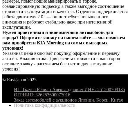
размеры, помогающие маневрировать в городе,
сбалансированную подвеску, а также выгодное соотношение
стоимости эксплуатации и качества. Отдельно подчеркивается
работа двигателя 2.0л — он не требует повышенного
внимания и работает стабильно даже при интенсивной
эксплуатации.
Нужен практичный и экономичный автомобиль для
города? Оформите заявку на нашем сайте — мы поможем
вам приобрести KIA Morning на самых выгодных
условиях!
Указанная цена включает покупку, оформление и передачу
авто в г. Владивостоке. Для расчета стоимости в ваш город
оставьте заявку - рассчитаем бесплатно для вас лучшие
условия!
© East-japan 2025
ИП Ткачев Юлиан Александрович ИНН: 251200709185
ОГРНИП: 326253600077016
Заказ автомобилей с аукционов Японии, Кореи, Китая
Политика конфидициальности
© East-japan 2025
наверх